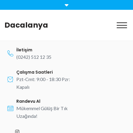
Skip
to
content
Dacalanya
İletişim
(0242) 512 12 35
Çalışma Saatleri
Pzt-Cmt: 9:00 - 18:30 Pzr:
Kapalı
Randevu Al
Mükemmel Gülüş Bir Tık
Uzağında!