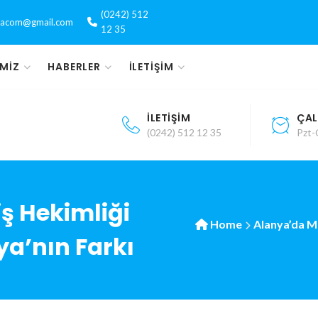
(0242) 512
yacom@gmail.com
12 35
IMIZ
HABERLER
İLETIŞIM
İLETIŞIM
ÇAL
(0242) 512 12 35
Pzt-
ş Hekimliği
Home
Alanya’da M
ya’nın Farkı