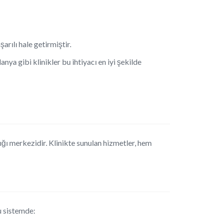
arılı hale getirmiştir.
ya gibi klinikler bu ihtiyacı en iyi şekilde
ğı merkezidir. Klinikte sunulan hizmetler, hem
u sistemde: