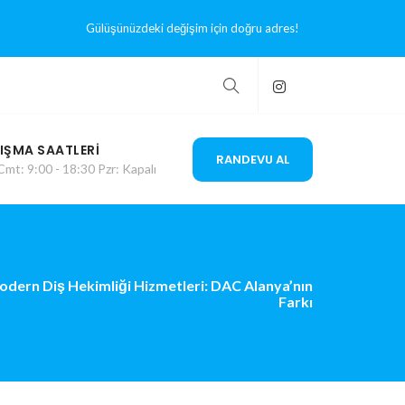
Gülüşünüzdeki değişim için doğru adres!
IŞMA SAATLERI
RANDEVU AL
Cmt: 9:00 - 18:30 Pzr: Kapalı
odern Diş Hekimliği Hizmetleri: DAC Alanya’nın
Farkı